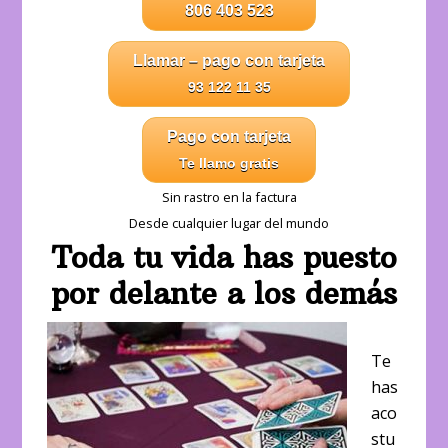
806 403 523
Llamar – pago con tarjeta
93 122 11 35
Pago con tarjeta
Te llamo gratis
Sin rastro en la factura
Desde cualquier lugar del mundo
Toda tu vida has puesto
por delante a los demás
Te
has
aco
stu