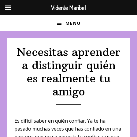
Vidente Maribel
Saltar
Saltar
MENU
a
al
la
contenido
navegación
principal
Necesitas aprender
principal
a distinguir quién
es realmente tu
amigo
Es difícil saber en quién confiar. Ya te ha
pasado muchas veces que has confiado en una
persona que no se merecía tu confianza y que